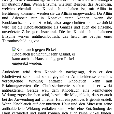
Inhaltsstoff Alliin. Wenn Enzyme, wie zum Beispiel das Adenosin,
welches ebenfalls im Knoblauch enthalten ist, mit Alliin in
Berührung kommen, werden sie zu Allicin umgewandelt. Da Alliin
und Adenosin nur in Kontakt treten können, wenn die
Knoblauchzehe verletzt wird, also angeschnitten oder zerdrückt
wird, ist die Knoblauchknolle als Ganzes und auch die einzelne,
unverletzte Zehe geruchsneutral. Die im Knoblauch enthaltenen
Enzyme wirken antithrombotisch, das heißt, sie beugen einer
Thrombosebildung vor.
Knoblauch ist nicht nur sehr gesund, er
kann auch als Hausmittel gegen Pickel
eingesetzt werden.
Außerdem wird dem Knoblauch nachgesagt, dass er den
Blutfettwert senkt und somit gegenüber Arteriosklerose ebenfalls
vorbeugende Wirkung entfaltet. Knoblauch kann laut
Erfahrungswerten die Cholesterinwerte senken und er wirkt
antibakteriell. Gerade weil dem Knoblauch eine keimtötende
Wirkung zugeschrieben wird, besteht die Möglichkeit, dass er auch
bei der Anwendung auf unreiner Haut ein positives Ergebnis erzielt.
Wenn Knoblauch auf der unreinen Haut und den Mitessern seine
antibakterielle Wirkung entfalten kann, wird eine Entzündung der
Haut verhindert und somit können sich auch keine Pickel bilden.