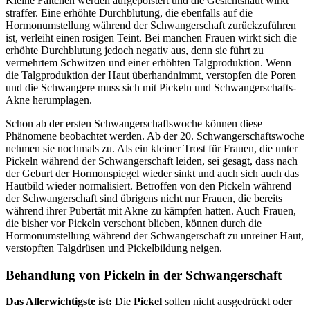
Kleine Fältchen werden aufgepolstert und die Gesichtshaut wirkt
straffer. Eine erhöhte Durchblutung, die ebenfalls auf die
Hormonumstellung während der Schwangerschaft zurückzuführen
ist, verleiht einen rosigen Teint. Bei manchen Frauen wirkt sich die
erhöhte Durchblutung jedoch negativ aus, denn sie führt zu
vermehrtem Schwitzen und einer erhöhten Talgproduktion. Wenn
die Talgproduktion der Haut überhandnimmt, verstopfen die Poren
und die Schwangere muss sich mit Pickeln und Schwangerschafts-
Akne herumplagen.
Schon ab der ersten Schwangerschaftswoche können diese
Phänomene beobachtet werden. Ab der 20. Schwangerschaftswoche
nehmen sie nochmals zu. Als ein kleiner Trost für Frauen, die unter
Pickeln während der Schwangerschaft leiden, sei gesagt, dass nach
der Geburt der Hormonspiegel wieder sinkt und auch sich auch das
Hautbild wieder normalisiert. Betroffen von den Pickeln während
der Schwangerschaft sind übrigens nicht nur Frauen, die bereits
während ihrer Pubertät mit Akne zu kämpfen hatten. Auch Frauen,
die bisher vor Pickeln verschont blieben, können durch die
Hormonumstellung während der Schwangerschaft zu unreiner Haut,
verstopften Talgdrüsen und Pickelbildung neigen.
Behandlung von Pickeln in der Schwangerschaft
Das Allerwichtigste ist:
Die
Pickel
sollen nicht ausgedrückt oder