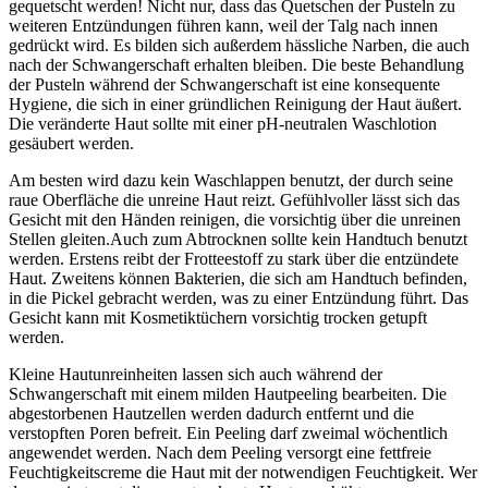
gequetscht werden! Nicht nur, dass das Quetschen der Pusteln zu
weiteren Entzündungen führen kann, weil der Talg nach innen
gedrückt wird. Es bilden sich außerdem hässliche Narben, die auch
nach der Schwangerschaft erhalten bleiben. Die beste Behandlung
der Pusteln während der Schwangerschaft ist eine konsequente
Hygiene, die sich in einer gründlichen Reinigung der Haut äußert.
Die veränderte Haut sollte mit einer pH-neutralen Waschlotion
gesäubert werden.
Am besten wird dazu kein Waschlappen benutzt, der durch seine
raue Oberfläche die unreine Haut reizt. Gefühlvoller lässt sich das
Gesicht mit den Händen reinigen, die vorsichtig über die unreinen
Stellen gleiten.Auch zum Abtrocknen sollte kein Handtuch benutzt
werden. Erstens reibt der Frotteestoff zu stark über die entzündete
Haut. Zweitens können Bakterien, die sich am Handtuch befinden,
in die Pickel gebracht werden, was zu einer Entzündung führt. Das
Gesicht kann mit Kosmetiktüchern vorsichtig trocken getupft
werden.
Kleine Hautunreinheiten lassen sich auch während der
Schwangerschaft mit einem milden Hautpeeling bearbeiten. Die
abgestorbenen Hautzellen werden dadurch entfernt und die
verstopften Poren befreit. Ein Peeling darf zweimal wöchentlich
angewendet werden. Nach dem Peeling versorgt eine fettfreie
Feuchtigkeitscreme die Haut mit der notwendigen Feuchtigkeit. Wer