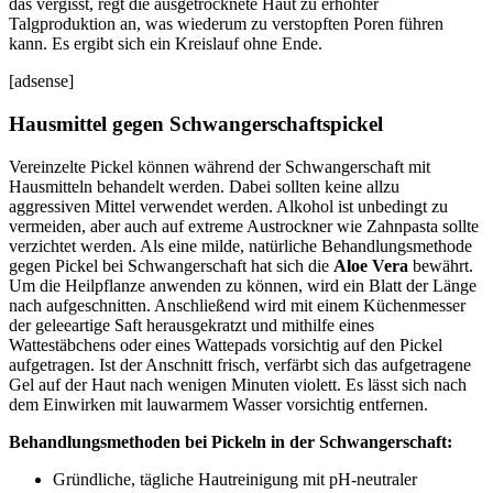
das vergisst, regt die ausgetrocknete Haut zu erhöhter
Talgproduktion an, was wiederum zu verstopften Poren führen
kann. Es ergibt sich ein Kreislauf ohne Ende.
[adsense]
Hausmittel gegen Schwangerschaftspickel
Vereinzelte Pickel können während der Schwangerschaft mit
Hausmitteln behandelt werden. Dabei sollten keine allzu
aggressiven Mittel verwendet werden. Alkohol ist unbedingt zu
vermeiden, aber auch auf extreme Austrockner wie Zahnpasta sollte
verzichtet werden. Als eine milde, natürliche Behandlungsmethode
gegen Pickel bei Schwangerschaft hat sich die
Aloe Vera
bewährt.
Um die Heilpflanze anwenden zu können, wird ein Blatt der Länge
nach aufgeschnitten. Anschließend wird mit einem Küchenmesser
der geleeartige Saft herausgekratzt und mithilfe eines
Wattestäbchens oder eines Wattepads vorsichtig auf den Pickel
aufgetragen. Ist der Anschnitt frisch, verfärbt sich das aufgetragene
Gel auf der Haut nach wenigen Minuten violett. Es lässt sich nach
dem Einwirken mit lauwarmem Wasser vorsichtig entfernen.
Behandlungsmethoden bei Pickeln in der Schwangerschaft:
Gründliche, tägliche Hautreinigung mit pH-neutraler