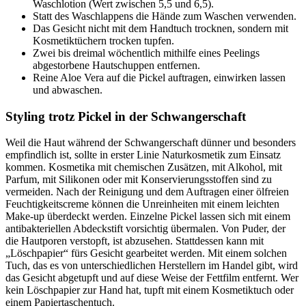
Waschlotion (Wert zwischen 5,5 und 6,5).
Statt des Waschlappens die Hände zum Waschen verwenden.
Das Gesicht nicht mit dem Handtuch trocknen, sondern mit
Kosmetiktüchern trocken tupfen.
Zwei bis dreimal wöchentlich mithilfe eines Peelings
abgestorbene Hautschuppen entfernen.
Reine Aloe Vera auf die Pickel auftragen, einwirken lassen
und abwaschen.
Styling trotz Pickel in der Schwangerschaft
Weil die Haut während der Schwangerschaft dünner und besonders
empfindlich ist, sollte in erster Linie Naturkosmetik zum Einsatz
kommen. Kosmetika mit chemischen Zusätzen, mit Alkohol, mit
Parfum, mit Silikonen oder mit Konservierungsstoffen sind zu
vermeiden. Nach der Reinigung und dem Auftragen einer ölfreien
Feuchtigkeitscreme können die Unreinheiten mit einem leichten
Make-up überdeckt werden. Einzelne Pickel lassen sich mit einem
antibakteriellen Abdeckstift vorsichtig übermalen. Von Puder, der
die Hautporen verstopft, ist abzusehen. Stattdessen kann mit
„Löschpapier“ fürs Gesicht gearbeitet werden. Mit einem solchen
Tuch, das es von unterschiedlichen Herstellern im Handel gibt, wird
das Gesicht abgetupft und auf diese Weise der Fettfilm entfernt. Wer
kein Löschpapier zur Hand hat, tupft mit einem Kosmetiktuch oder
einem Papiertaschentuch.